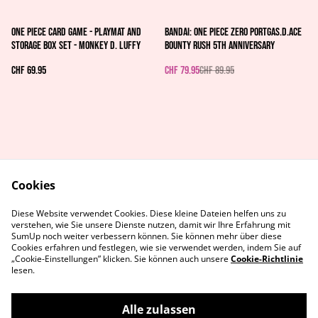
%
One Piece Card Game - Playmat and
Bandai: One Piece Zero Portgas.D.Ace
Storage Box Set - Monkey D. Luffy
Bounty Rush 5th Anniversary
CHF 69.95
CHF 79.95
CHF 89.95
Cookies
AGB's
Rechtliches
Diese Website verwendet Cookies. Diese kleine Dateien helfen uns zu
Datenschutz
Cookie-Richtlinie
verstehen, wie Sie unsere Dienste nutzen, damit wir Ihre Erfahrung mit
Kontaktiere uns
SumUp noch weiter verbessern können. Sie können mehr über diese
Cookies erfahren und festlegen, wie sie verwendet werden, indem Sie auf
„Cookie-Einstellungen” klicken. Sie können auch unsere
Cookie-Richtlinie
lesen.
Alle zulassen