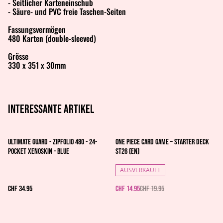
- Seitlicher Karteneinschub
- Säure- und PVC freie Taschen-Seiten
Fassungsvermögen
480 Karten (double-sleeved)
Grösse
330 x 351 x 30mm
Interessante artikel
%
Ultimate Guard - Zipfolio 480 - 24-
One Piece Card Game – Starter Deck
Pocket XenoSkin - Blue
ST26 (EN)
AUSVERKAUFT
CHF 34.95
CHF 14.95
CHF 19.95