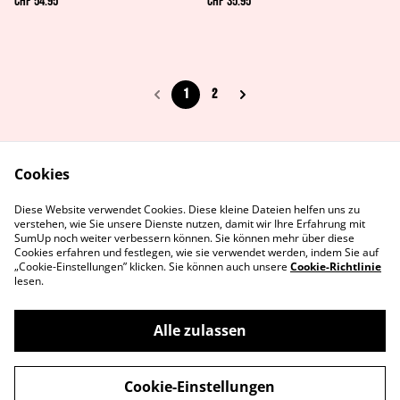
CHF 54.95
CHF 35.95
1
2
Cookies
AGB's
Rechtliches
Diese Website verwendet Cookies. Diese kleine Dateien helfen uns zu
Datenschutz
Cookie-Richtlinie
verstehen, wie Sie unsere Dienste nutzen, damit wir Ihre Erfahrung mit
Kontaktiere uns
SumUp noch weiter verbessern können. Sie können mehr über diese
Cookies erfahren und festlegen, wie sie verwendet werden, indem Sie auf
„Cookie-Einstellungen” klicken. Sie können auch unsere
Cookie-Richtlinie
lesen.
Alle zulassen
©
2026
MetaGames
Cookie-Einstellungen
powered by