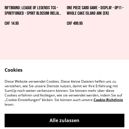
Riftbound: League of Legends TCG -
One Piece Card Game - Display - OP11 -
Spiritforged - Spirit Blossom Irelia
Whole Cake Island Ark (EN)
Playmat
CHF 14.95
CHF 499.95
Cookies
AGB's
Rechtliches
Diese Website verwendet Cookies. Diese kleine Dateien helfen uns zu
Datenschutz
Cookie-Richtlinie
verstehen, wie Sie unsere Dienste nutzen, damit wir Ihre Erfahrung mit
Kontaktiere uns
SumUp noch weiter verbessern können. Sie können mehr über diese
Cookies erfahren und festlegen, wie sie verwendet werden, indem Sie auf
„Cookie-Einstellungen” klicken. Sie können auch unsere
Cookie-Richtlinie
lesen.
Alle zulassen