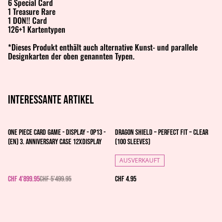
6 Special Card
1 Treasure Rare
1 DON!! Card
126+1 Kartentypen
*Dieses Produkt enthält auch alternative Kunst- und parallele
Designkarten der oben genannten Typen.
Interessante artikel
%
One Piece Card Game - Display - OP13 -
Dragon Shield – Perfect Fit – Clear
(EN) 3. Anniversary CASE 12xDisplay
(100 Sleeves)
AUSVERKAUFT
CHF 4’899.95
CHF 5’499.95
CHF 4.95