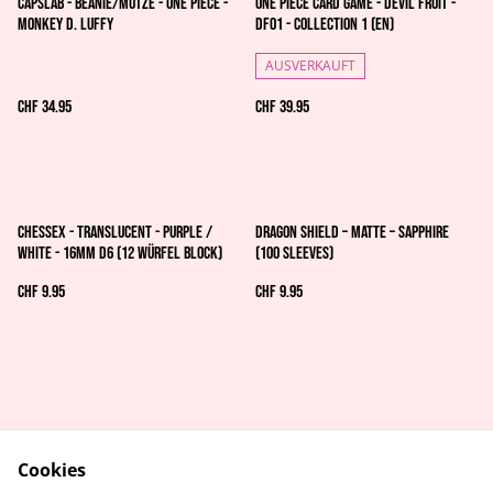
Capslab - Beanie/Mütze - One Piece -
One Piece Card Game - Devil Fruit -
Monkey D. Luffy
DF01 - Collection 1 (EN)
AUSVERKAUFT
CHF 34.95
CHF 39.95
Chessex - Translucent - Purple /
Dragon Shield – Matte – Sapphire
white - 16mm d6 (12 Würfel Block)
(100 Sleeves)
CHF 9.95
CHF 9.95
Cookies