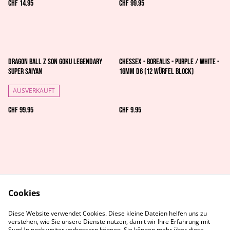
CHF 14.95
CHF 99.95
Dragon Ball Z Son Goku Legendary
Chessex - Borealis - Purple / white -
Super Saiyan
16mm d6 (12 Würfel Block)
AUSVERKAUFT
CHF 99.95
CHF 9.95
Cookies
AGB's
Rechtliches
Diese Website verwendet Cookies. Diese kleine Dateien helfen uns zu
Datenschutz
Cookie-Richtlinie
verstehen, wie Sie unsere Dienste nutzen, damit wir Ihre Erfahrung mit
Kontaktiere uns
SumUp noch weiter verbessern können. Sie können mehr über diese