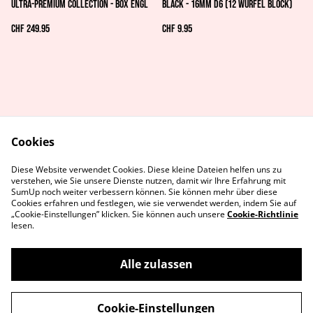
Ultra-Premium Collection - Box ENGL
black - 16mm d6 (12 Würfel Block)
CHF 249.95
CHF 9.95
Cookies
AGB's
Rechtliches
Diese Website verwendet Cookies. Diese kleine Dateien helfen uns zu
Datenschutz
Cookie-Richtlinie
verstehen, wie Sie unsere Dienste nutzen, damit wir Ihre Erfahrung mit
Kontaktiere uns
SumUp noch weiter verbessern können. Sie können mehr über diese
Cookies erfahren und festlegen, wie sie verwendet werden, indem Sie auf
„Cookie-Einstellungen” klicken. Sie können auch unsere
Cookie-Richtlinie
lesen.
Alle zulassen
©
2026
MetaGames
Cookie-Einstellungen