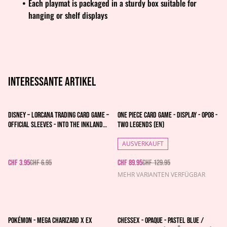
Each playmat is packaged in a sturdy box suitable for
hanging or shelf displays
Interessante artikel
%
%
Disney – Lorcana Trading Card Game –
One Piece Card Game - Display - OP08 -
Official Sleeves - Into the Inklands -
Two Legends (EN)
Robin Hood
AUSVERKAUFT
CHF 3.95
CHF 6.95
CHF 89.95
CHF 129.95
MEHR VARIANTEN VERFÜGBAR
Pokémon - Mega Charizard X ex
Chessex - Opaque - Pastel Blue /