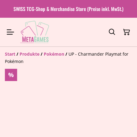
SWISS TCG-Shop & Merchandise Store (Preise inkl. MwSt.)
Start
/
Produkte
/
Pokémon
/
UP - Charmander Playmat for
Pokémon
%