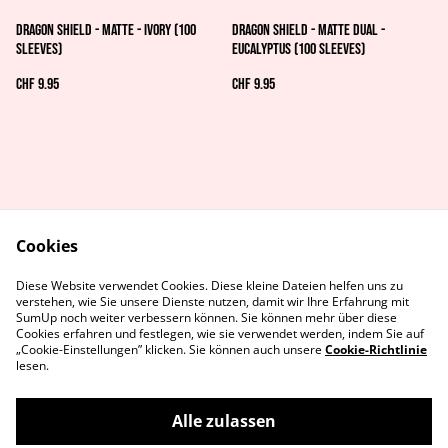
Dragon Shield - Matte - Ivory (100
Dragon Shield - Matte Dual -
Sleeves)
Eucalyptus (100 Sleeves)
CHF 9.95
CHF 9.95
Cookies
AGB's
Rechtliches
Diese Website verwendet Cookies. Diese kleine Dateien helfen uns zu
Datenschutz
Cookie-Richtlinie
verstehen, wie Sie unsere Dienste nutzen, damit wir Ihre Erfahrung mit
Kontaktiere uns
SumUp noch weiter verbessern können. Sie können mehr über diese
Cookies erfahren und festlegen, wie sie verwendet werden, indem Sie auf
„Cookie-Einstellungen” klicken. Sie können auch unsere
Cookie-Richtlinie
lesen.
Alle zulassen