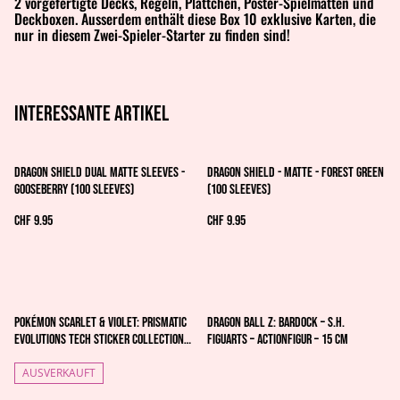
2 vorgefertigte Decks, Regeln, Plättchen, Poster-Spielmatten und
Deckboxen. Ausserdem enthält diese Box 10 exklusive Karten, die
nur in diesem Zwei-Spieler-Starter zu finden sind!
Interessante artikel
Dragon Shield Dual Matte Sleeves -
Dragon Shield - Matte - Forest Green
Gooseberry (100 Sleeves)
(100 Sleeves)
CHF 9.95
CHF 9.95
Pokémon Scarlet & Violet: Prismatic
Dragon Ball Z: Bardock – S.H.
Evolutions Tech Sticker Collection -
Figuarts – Actionfigur – 15 cm
Glaceon | English
AUSVERKAUFT