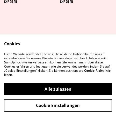
CHF 29.95
CHF 79.95
Cookies
AGB's
Rechtliches
Diese Website verwendet Cookies. Diese kleine Dateien helfen uns zu
Datenschutz
Cookie-Richtlinie
verstehen, wie Sie unsere Dienste nutzen, damit wir Ihre Erfahrung mit
Kontaktiere uns
SumUp noch weiter verbessern können. Sie können mehr über diese
Cookies erfahren und festlegen, wie sie verwendet werden, indem Sie auf
„Cookie-Einstellungen” klicken. Sie können auch unsere
Cookie-Richtlinie
lesen.
Alle zulassen
©
2026
MetaGames
Cookie-Einstellungen
powered by