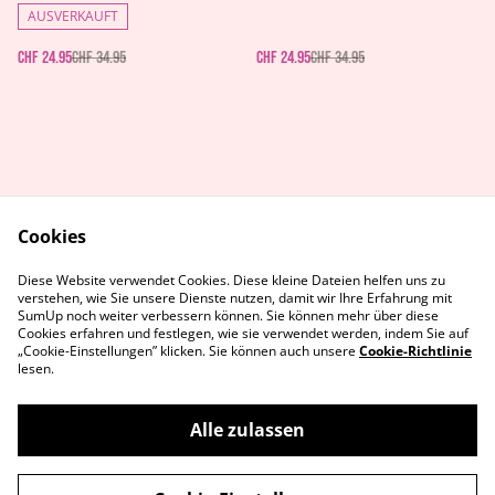
AUSVERKAUFT
CHF 24.95
CHF 34.95
CHF 24.95
CHF 34.95
Cookies
AGB's
Rechtliches
Diese Website verwendet Cookies. Diese kleine Dateien helfen uns zu
Datenschutz
Cookie-Richtlinie
verstehen, wie Sie unsere Dienste nutzen, damit wir Ihre Erfahrung mit
Kontaktiere uns
SumUp noch weiter verbessern können. Sie können mehr über diese
Cookies erfahren und festlegen, wie sie verwendet werden, indem Sie auf
„Cookie-Einstellungen” klicken. Sie können auch unsere
Cookie-Richtlinie
lesen.
Alle zulassen
©
2026
MetaGames