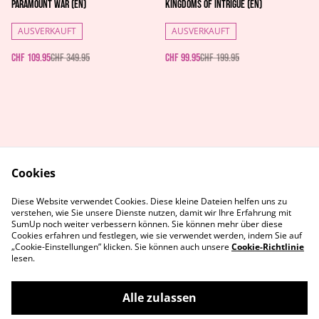
Paramount War (EN)
Kingdoms of Intrigue (EN)
AUSVERKAUFT
AUSVERKAUFT
CHF 109.95
CHF 349.95
CHF 99.95
CHF 199.95
Cookies
AGB's
Rechtliches
Diese Website verwendet Cookies. Diese kleine Dateien helfen uns zu
Datenschutz
Cookie-Richtlinie
verstehen, wie Sie unsere Dienste nutzen, damit wir Ihre Erfahrung mit
Kontaktiere uns
SumUp noch weiter verbessern können. Sie können mehr über diese
Cookies erfahren und festlegen, wie sie verwendet werden, indem Sie auf
„Cookie-Einstellungen” klicken. Sie können auch unsere
Cookie-Richtlinie
lesen.
Alle zulassen