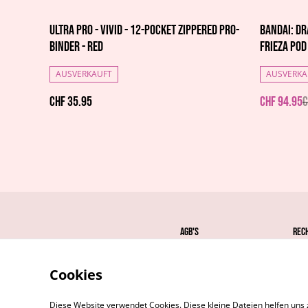
%
Ultra Pro - Vivid - 12-Pocket Zippered PRO-
Bandai: Dr
Binder - Red
Frieza Pod
AUSVERKAUFT
AUSVERKA
CHF 35.95
CHF 94.95
C
AGB's
Rec
Cookies
Diese Website verwendet Cookies. Diese kleine Dateien helfen uns 