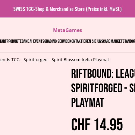
SWISS TCG-Shop & Merchandise Store (Preise inkl. MwSt.)
MetaGames
tart
Produkte
Bandai events
Grading Service
Kontaktieren Sie uns
Cardmarket
Stando
ends TCG - Spiritforged - Spirit Blossom Irelia Playmat
Riftbound: Leag
Spiritforged - S
Playmat
CHF 14.95