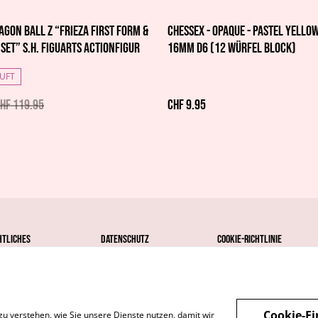
agon Ball Z “Frieza First Form &
Chessex - Opaque - Pastel Yellow
 Set” S.H. Figuarts Actionfigur
16mm d6 (12 Würfel Block)
UFT
HF 119.95
CHF 9.95
htliches
Datenschutz
Cookie-Richtlinie
Cookie-Ei
zu verstehen, wie Sie unsere Dienste nutzen, damit wir