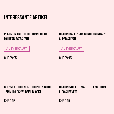
Interessante artikel
Pokémon TCG - Elite Trainer Box -
Dragon Ball Z Son Goku Legendary
Paldean Fates (EN)
Super Saiyan
AUSVERKAUFT
AUSVERKAUFT
CHF 99.95
CHF 99.95
Chessex - Borealis - Purple / white -
Dragon Shield - Matte - Peach dual
16mm d6 (12 Würfel Block)
(100 Sleeves)
CHF 9.95
CHF 9.95