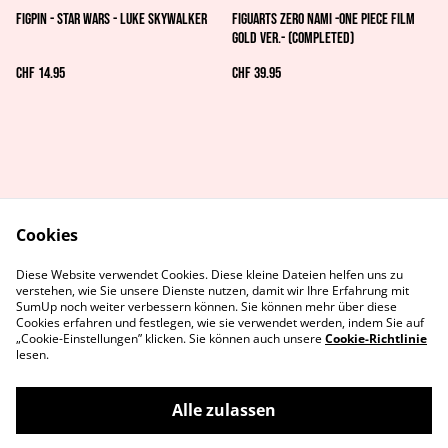
FiGPiN - Star Wars - Luke Skywalker
Figuarts Zero Nami -One Piece Film
Gold Ver.- (Completed)
CHF 14.95
CHF 39.95
Cookies
AGB's
Rechtliches
Diese Website verwendet Cookies. Diese kleine Dateien helfen uns zu
Datenschutz
Cookie-Richtlinie
verstehen, wie Sie unsere Dienste nutzen, damit wir Ihre Erfahrung mit
Kontaktiere uns
SumUp noch weiter verbessern können. Sie können mehr über diese
Cookies erfahren und festlegen, wie sie verwendet werden, indem Sie auf
„Cookie-Einstellungen” klicken. Sie können auch unsere
Cookie-Richtlinie
lesen.
Alle zulassen
©
2026
MetaGames