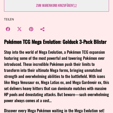
Zum Warenkorb hinzufügen
TEILEN
Pokémon TCG Mega Evolution: Golduck 3-Pack Blister
Step into the world of Mega Evolution, a Pokémon TCG expansion
featuring some of the most powerful and towering Pokémon ever
introduced. These incredible Pokémon push their limits to
transform into their ultimate Mega forms, bringing unmatched
strength and overwhelming abilities to the battlefield. With icons
like Mega Venusaur ex, Mega Latias ex, and Mega Gardevoir ex, this
set delivers heavy hitters that can dominate matches with massive
HP pools and devastating attacks. But beware—such overwhelming
power always comes at a cost…
Discover every Mega Pokémon waiting in the Mega Evolution set!