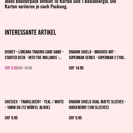
Jedes Boosterpack enthält 10 Karten und 1 Basisenergie. Die
Karten variieren je nach Packung.
Interessante artikel
%
Disney – Lorcana Trading Card Game -
Dragon Shield - Brushed Art -
Starter Deck - Into the Inklands -
Superman Series - Superman 2 (100
Ruby / Sapphire (EN)
Sleeves)
CHF 6.95
CHF 19.95
CHF 14.95
Chessex - Translucent - Teal / white
Dragon Shield Dual Matte Sleeves -
- 16mm d6 (12 Würfel Block)
Gooseberry (100 Sleeves)
CHF 9.95
CHF 9.95