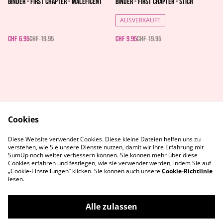
Binder - First Chapter - Maleficent
Binder - First Chapter - Stich
AUSVERKAUFT
CHF 6.95
CHF 19.95
CHF 9.95
CHF 19.95
Cookies
AGB's
Rechtliches
Diese Website verwendet Cookies. Diese kleine Dateien helfen uns zu
Datenschutz
Cookie-Richtlinie
verstehen, wie Sie unsere Dienste nutzen, damit wir Ihre Erfahrung mit
Kontaktiere uns
SumUp noch weiter verbessern können. Sie können mehr über diese
Cookies erfahren und festlegen, wie sie verwendet werden, indem Sie auf
„Cookie-Einstellungen” klicken. Sie können auch unsere
Cookie-Richtlinie
lesen.
Alle zulassen
©
2026
MetaGames