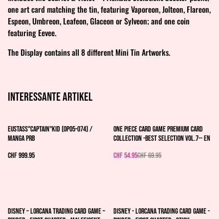
one art card matching the tin, featuring Vaporeon, Jolteon, Flareon,
Espeon, Umbreon, Leafeon, Glaceon or Sylveon; and one coin
featuring Eevee.
The Display contains all 8 different Mini Tin Artworks.
Interessante artikel
%
Eustass"Captain"Kid (OP05-074) /
ONE PIECE CARD GAME Premium Card
MANGA PRB
Collection -Best Selection Vol.7-- EN
CHF 999.95
CHF 54.95
CHF 69.95
%
%
Disney – Lorcana Trading Card Game –
Disney - Lorcana Trading Card Game -