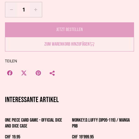
Jetzt bestellen
Zum Warenkorb hinzufügen
TEILEN
Interessante artikel
One Piece Card Game - Official Dice
Monkey.D.Luffy (OP05-119) / MANGA
and Dice Case
PRB
CHF 19.95
CHF 19’999.95