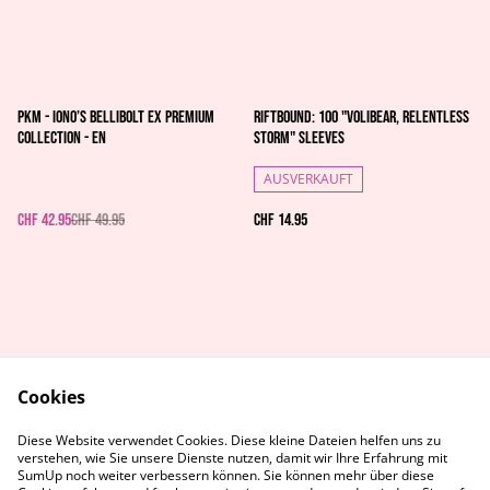
%
PKM - Iono’s Bellibolt ex Premium
Riftbound: 100 "Volibear, Relentless
Collection - EN
Storm" Sleeves
AUSVERKAUFT
CHF 42.95
CHF 49.95
CHF 14.95
Cookies
AGB's
Rechtliches
Diese Website verwendet Cookies. Diese kleine Dateien helfen uns zu
Datenschutz
Cookie-Richtlinie
verstehen, wie Sie unsere Dienste nutzen, damit wir Ihre Erfahrung mit
Kontaktiere uns
SumUp noch weiter verbessern können. Sie können mehr über diese