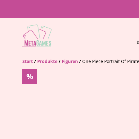
S
Start
/
Produkte
/
Figuren
/
One Piece Portrait Of Pir
%