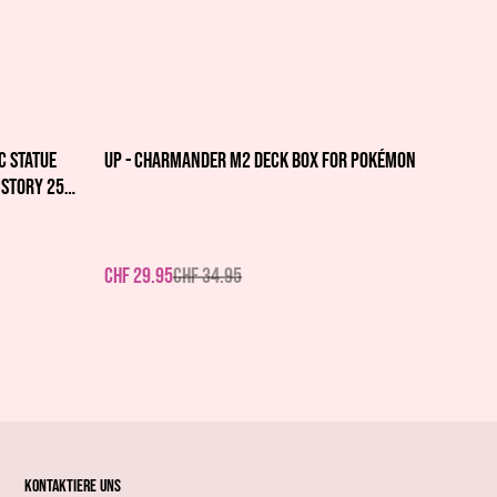
%
C Statue
UP - Charmander M2 Deck Box for Pokémon
istory 25
CHF 29.95
CHF 34.95
Kontaktiere uns