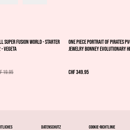
l Super Fusion World - Starter
One Piece Portrait Of Pirates PV
 - Vegeta
Jewelry Bonney Evolutionary H
cm
F 19.95
CHF 349.95
htliches
Datenschutz
Cookie-Richtlinie