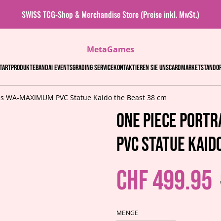
SWISS TCG-Shop & Merchandise Store (Preise inkl. MwSt.)
MetaGames
tart
Produkte
Bandai events
Grading Service
Kontaktieren Sie uns
Cardmarket
Stando
ates WA-MAXIMUM PVC Statue Kaido the Beast 38 cm
One Piece Portr
PVC Statue Kaid
CHF 499.95
MENGE