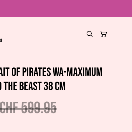
rt
ait Of Pirates WA-MAXIMUM
o the Beast 38 cm
CHF 599.95