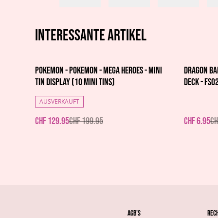
Interessante artikel
%
%
Pokemon - Pokemon - Mega Heroes - Mini
Dragon Bal
Tin Display (10 Mini Tins)
Deck - FS02
AUSVERKAUFT
CHF 129.95
CHF 199.95
CHF 6.95
CH
AGB's
Rec