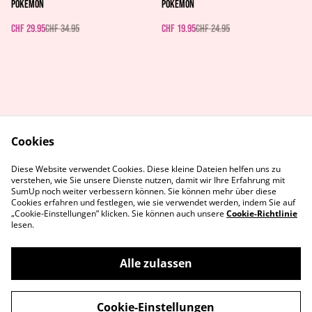
Pokémon
Pokémon
CHF 29.95
CHF 34.95
CHF 19.95
CHF 24.95
Cookies
AGB's
Rechtliches
Diese Website verwendet Cookies. Diese kleine Dateien helfen uns zu
Datenschutz
Cookie-Richtlinie
verstehen, wie Sie unsere Dienste nutzen, damit wir Ihre Erfahrung mit
Kontaktiere uns
SumUp noch weiter verbessern können. Sie können mehr über diese
Cookies erfahren und festlegen, wie sie verwendet werden, indem Sie auf
„Cookie-Einstellungen” klicken. Sie können auch unsere
Cookie-Richtlinie
lesen.
Alle zulassen
©
2026
MetaGames
Cookie-Einstellungen