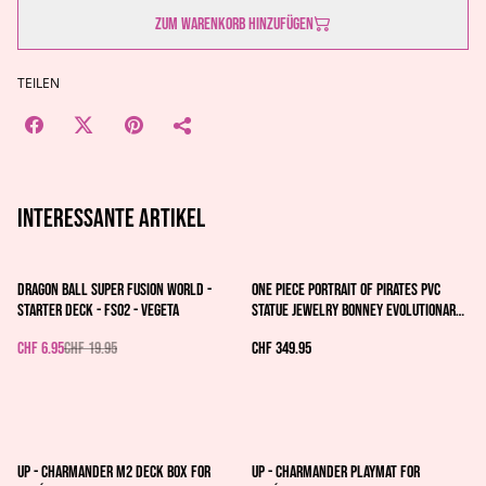
Zum Warenkorb hinzufügen
TEILEN
Interessante artikel
%
Dragon Ball Super Fusion World -
One Piece Portrait Of Pirates PVC
Starter Deck - FS02 - Vegeta
Statue Jewelry Bonney Evolutionary
History 25 cm
CHF 6.95
CHF 19.95
CHF 349.95
%
%
UP - Charmander M2 Deck Box for
UP - Charmander Playmat for