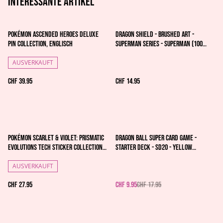
Interessante artikel
Pokémon Ascended Heroes Deluxe
Dragon Shield - Brushed Art -
Pin Collection, englisch
Superman Series - Superman (100
Sleeves)
AUSVERKAUFT
CHF 39.95
CHF 14.95
%
Pokémon Scarlet & Violet: Prismatic
Dragon Ball Super Card Game -
Evolutions Tech Sticker Collection -
Starter Deck - SD20 - Yellow
Leafeon | English
Transformation (EN)
AUSVERKAUFT
CHF 27.95
CHF 9.95
CHF 17.95