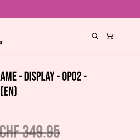
rt
ame - Display - OP02 -
(EN)
CHF 349.95