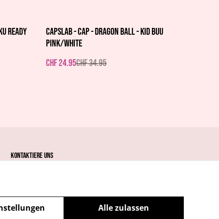
%
oku Ready
Capslab - Cap - Dragon Ball - Kid Buu
pink/white
CHF 24.95
CHF 34.95
Kontaktiere uns
nstellungen
Alle zulassen