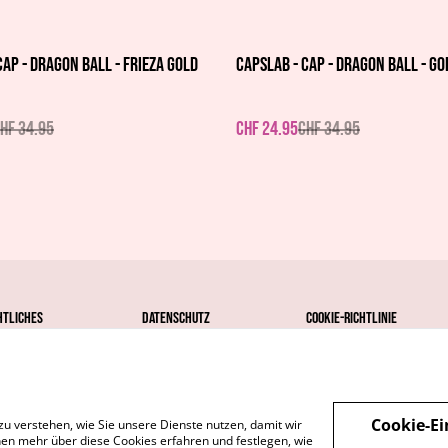
%
Cap - Dragon Ball - Frieza Gold
Capslab - Cap - Dragon Ball - G
HF 34.95
CHF 24.95
CHF 34.95
htliches
Datenschutz
Cookie-Richtlinie
Cookie-Ei
zu verstehen, wie Sie unsere Dienste nutzen, damit wir
en mehr über diese Cookies erfahren und festlegen, wie