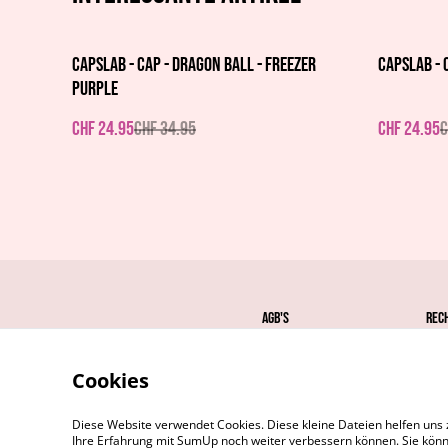
%
%
Capslab - Cap - Dragon Ball - Freezer
Capslab - 
Purple
CHF 24.95
CHF 34.95
CHF 24.95
C
AGB's
Rec
Cookies
Diese Website verwendet Cookies. Diese kleine Dateien helfen uns 
Ihre Erfahrung mit SumUp noch weiter verbessern können. Sie könn