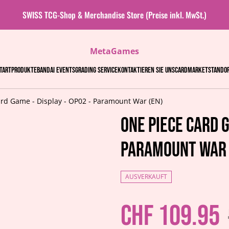
SWISS TCG-Shop & Merchandise Store (Preise inkl. MwSt.)
MetaGames
tart
Produkte
Bandai events
Grading Service
Kontaktieren Sie uns
Cardmarket
Stando
rd Game - Display - OP02 - Paramount War (EN)
One Piece Card G
Paramount War 
AUSVERKAUFT
CHF 109.95