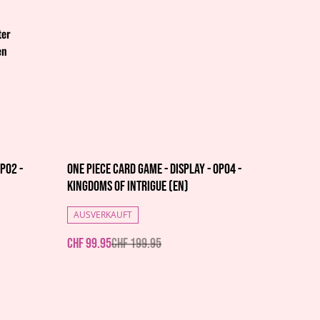
ter
en
%
P02 -
One Piece Card Game - Display - OP04 -
Kingdoms of Intrigue (EN)
AUSVERKAUFT
CHF 99.95
CHF 199.95