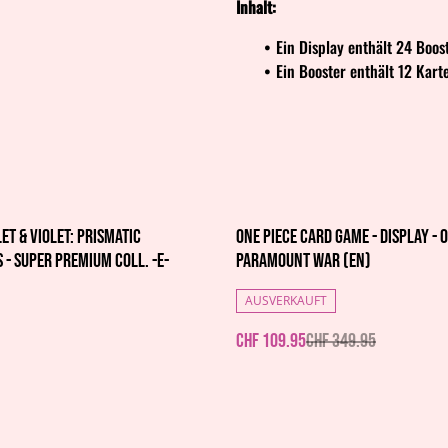
Inhalt:
Ein Display enthält 24 Boos
Ein Booster enthält 12 Kart
%
et & Violet: Prismatic
One Piece Card Game - Display - O
 - Super Premium Coll. -E-
Paramount War (EN)
AUSVERKAUFT
CHF 109.95
CHF 349.95