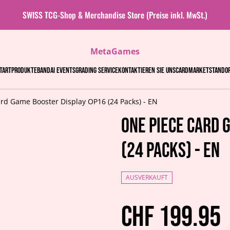
SWISS TCG-Shop & Merchandise Store (Preise inkl. MwSt.)
MetaGames
tart
Produkte
Bandai events
Grading Service
Kontaktieren Sie uns
Cardmarket
Stando
rd Game Booster Display OP16 (24 Packs) - EN
One Piece Card 
(24 Packs) - EN
AUSVERKAUFT
CHF 199.95