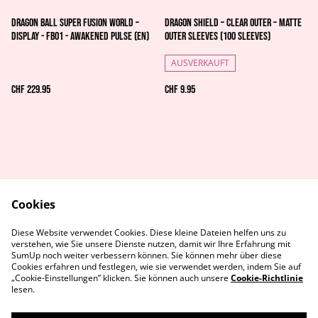
Dragon Ball Super Fusion World –
Dragon Shield – Clear Outer – Matte
Display - FB01 - Awakened Pulse (EN)
Outer Sleeves (100 Sleeves)
AUSVERKAUFT
CHF 229.95
CHF 9.95
Cookies
AGB's
Rechtliches
Diese Website verwendet Cookies. Diese kleine Dateien helfen uns zu
Datenschutz
Cookie-Richtlinie
verstehen, wie Sie unsere Dienste nutzen, damit wir Ihre Erfahrung mit
Kontaktiere uns
SumUp noch weiter verbessern können. Sie können mehr über diese
Cookies erfahren und festlegen, wie sie verwendet werden, indem Sie auf
„Cookie-Einstellungen” klicken. Sie können auch unsere
Cookie-Richtlinie
lesen.