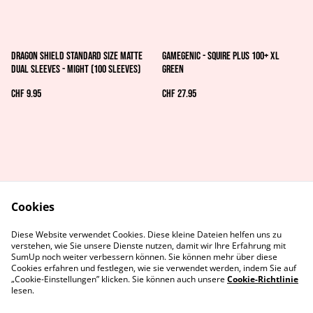
Dragon Shield Standard size Matte
GAMEGENIC - SQUIRE PLUS 100+ XL
Dual Sleeves - Might (100 Sleeves)
GREEN
CHF 9.95
CHF 27.95
Cookies
AGB's
Rechtliches
Diese Website verwendet Cookies. Diese kleine Dateien helfen uns zu
Datenschutz
Cookie-Richtlinie
verstehen, wie Sie unsere Dienste nutzen, damit wir Ihre Erfahrung mit
Kontaktiere uns
SumUp noch weiter verbessern können. Sie können mehr über diese
Cookies erfahren und festlegen, wie sie verwendet werden, indem Sie auf
„Cookie-Einstellungen” klicken. Sie können auch unsere
Cookie-Richtlinie
lesen.