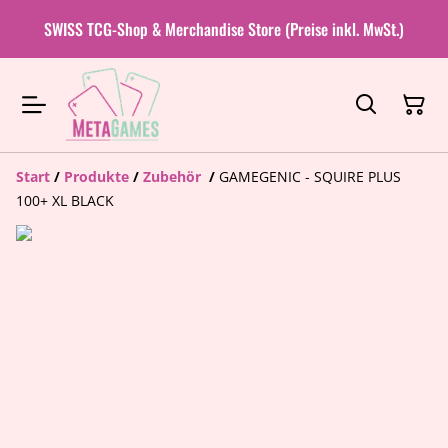
SWISS TCG-Shop & Merchandise Store (Preise inkl. MwSt.)
Start
/
Produkte
/
Zubehör
/
GAMEGENIC - SQUIRE PLUS
100+ XL BLACK