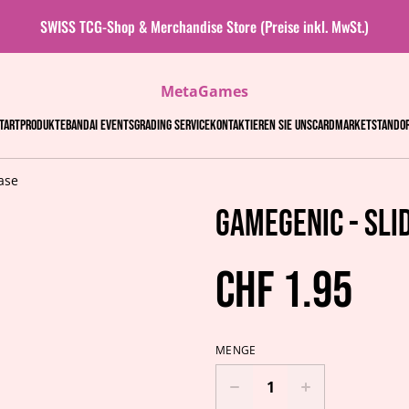
SWISS TCG-Shop & Merchandise Store (Preise inkl. MwSt.)
MetaGames
tart
Produkte
Bandai events
Grading Service
Kontaktieren Sie uns
Cardmarket
Stando
ase
Gamegenic - Sli
CHF 1.95
MENGE