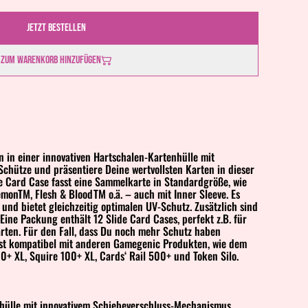
Jetzt bestellen
Zum Warenkorb hinzufügen
 in einer innovativen Hartschalen-Kartenhülle mit
chütze und präsentiere Deine wertvollsten Karten in dieser
e Card Case fasst eine Sammelkarte in Standardgröße, wie
monTM, Flesh & BloodTM o.ä. – auch mit Inner Sleeve. Es
 und bietet gleichzeitig optimalen UV-Schutz. Zusätzlich sind
Eine Packung enthält 12 Slide Card Cases, perfekt z.B. für
ten. Für den Fall, dass Du noch mehr Schutz haben
ist kompatibel mit anderen Gamegenic Produkten, wie dem
0+ XL, Squire 100+ XL, Cards‘ Rail 500+ und Token Silo.
hülle mit innovativem Schiebeverschluss-Mechanismus