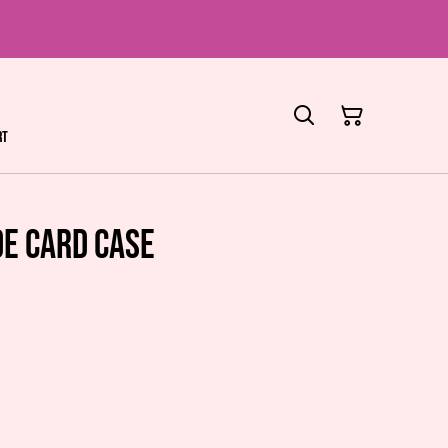
rt
de Card Case