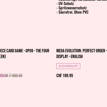
- UV-Schutz
- Spritzwasserschutz
- Säurefrei. Ohne PVC
iece Card Game - OP09 - The Four
Mega Evolution: Perfect Order 
(EN)
Display - English
AUSVERKAUFT
95
CHF 7’499.95
CHF 199.95