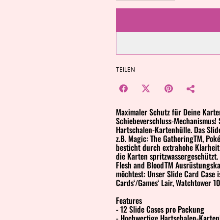
TEILEN
Maximaler Schutz für Deine Karten
Schiebeverschluss-Mechanismus! S
Hartschalen-Kartenhülle. Das Slid
z.B. Magic: The GatheringTM, Poké
besticht durch extrahohe Klarheit
die Karten spritzwassergeschützt. 
Flesh and BloodTM Ausrüstungskar
möchtest: Unser Slide Card Case 
Cards‘/Games‘ Lair, Watchtower 10
Features
- 12 Slide Cases pro Packung
- Hochwertige Hartschalen-Karten