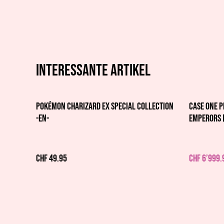
Interessante artikel
%
Pokémon Charizard EX Special Collection
CASE One P
-EN-
Emperors 
CHF 49.95
CHF 6’999.