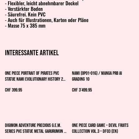
- Flexibler, leicht abnehmbarer Deckel
- Verstärkter Boden
- Säurefrei. Kein PVC
- Auch für Illustrationen, Karten oder Pläne
- Masse 75 x 385 mm
Interessante artikel
One Piece Portrait Of Pirates PVC
Nami (OP01-016) / MANGA PRB AI
Statue Nami Evolutionary History 25
GRADING 10
cm
CHF 399.95
CHF 3’499.95
Digimon Adventure Precious G.E.M.
One Piece Card Game – Devil Fruits
Series PVC Statue Metal Garurumon &
Collection Vol.3 – DF03 (EN)
Ishida Yamato 30 cm