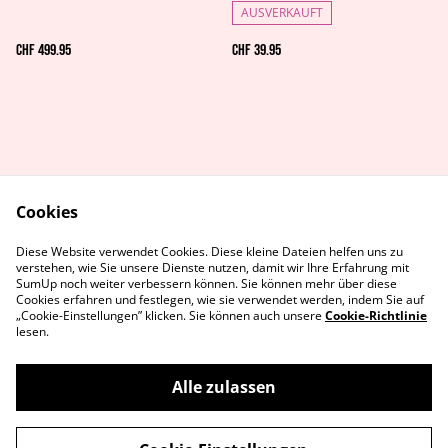
AUSVERKAUFT
CHF 499.95
CHF 39.95
Cookies
AGB's
Rechtliches
Diese Website verwendet Cookies. Diese kleine Dateien helfen uns zu
Datenschutz
Cookie-Richtlinie
verstehen, wie Sie unsere Dienste nutzen, damit wir Ihre Erfahrung mit
Kontaktiere uns
SumUp noch weiter verbessern können. Sie können mehr über diese
Cookies erfahren und festlegen, wie sie verwendet werden, indem Sie auf
„Cookie-Einstellungen” klicken. Sie können auch unsere
Cookie-Richtlinie
lesen.
Alle zulassen
©
2026
MetaGames