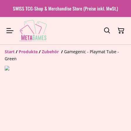
SWISS TCG-Shop & Merchandise Store (Preise inkl. MwSt.)
Start
/
Produkte
/
Zubehör
/
Gamegenic - Playmat Tube -
Green