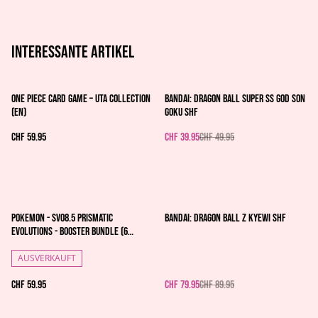
Interessante artikel
%
One Piece Card Game – Uta Collection
Bandai: Dragon Ball Super Ss God Son
(EN)
Goku Shf
CHF 59.95
CHF 39.95
CHF 49.95
%
Pokemon - SV08.5 Prismatic
Bandai: Dragon Ball Z Kyewi Shf
Evolutions - Booster Bundle (6
Boosters)
AUSVERKAUFT
CHF 59.95
CHF 79.95
CHF 89.95