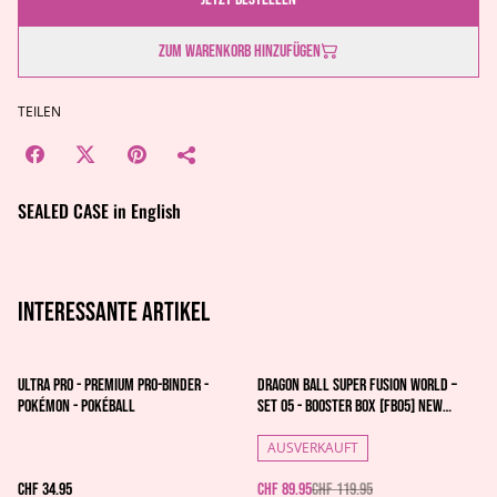
Zum Warenkorb hinzufügen
TEILEN
SEALED CASE in English
Interessante artikel
%
Ultra Pro - Premium PRO-Binder -
Dragon Ball Super Fusion World –
Pokémon - Pokéball
Set 05 - Booster Box [FB05] New
Adventure
AUSVERKAUFT
CHF 34.95
CHF 89.95
CHF 119.95