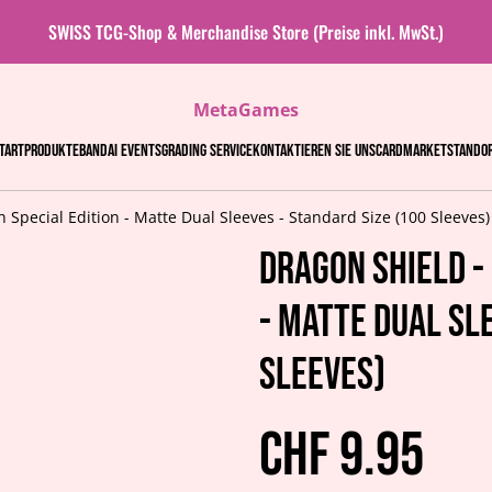
SWISS TCG-Shop & Merchandise Store (Preise inkl. MwSt.)
MetaGames
tart
Produkte
Bandai events
Grading Service
Kontaktieren Sie uns
Cardmarket
Stando
h Special Edition - Matte Dual Sleeves - Standard Size (100 Sleeves)
Dragon Shield -
- Matte Dual Sl
Sleeves)
CHF 9.95