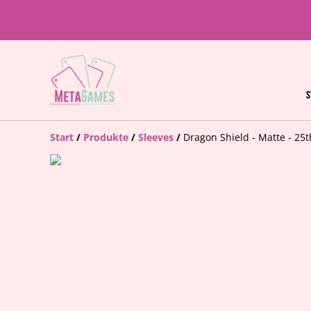
S
Start
/
Produkte
/
Sleeves
/
Dragon Shield - Matte - 25t