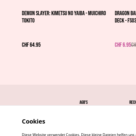
%
Demon Slayer: Kimetsu no Yaiba - Muichiro
Dragon Bal
Tokito
Deck - FS03
CHF 64.95
CHF 6.95
CH
AGB's
Rec
Cookies
Diese Website verwendet Cookies. Diese kleine Dateien helfen uns 