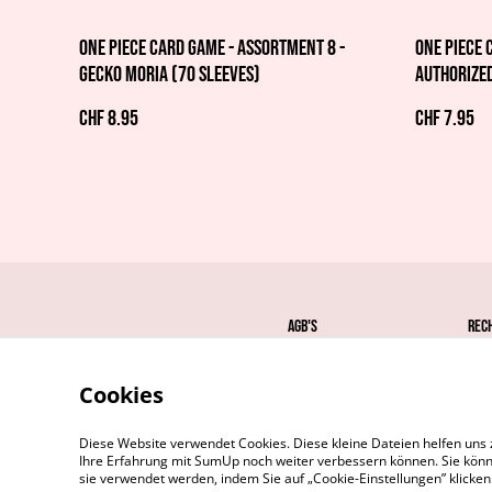
One Piece Card Game - Assortment 8 -
ONE PIECE 
Gecko Moria (70 Sleeves)
Authorized
Sleeves)
CHF 8.95
CHF 7.95
AGB's
Rec
Cookies
Diese Website verwendet Cookies. Diese kleine Dateien helfen uns 
Ihre Erfahrung mit SumUp noch weiter verbessern können. Sie könn
sie verwendet werden, indem Sie auf „Cookie-Einstellungen” klicke
©
2026
MetaGames