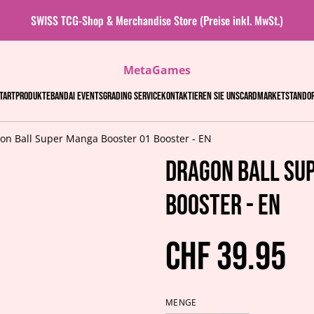
SWISS TCG-Shop & Merchandise Store (Preise inkl. MwSt.)
MetaGames
tart
Produkte
Bandai events
Grading Service
Kontaktieren Sie uns
Cardmarket
Stando
on Ball Super Manga Booster 01 Booster - EN
Dragon Ball Su
Booster - EN
CHF 39.95
MENGE