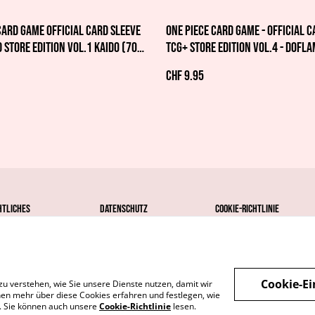
Card Game Official Card Sleeve
One Piece Card Game - Official C
 Store Edition Vol.1 Kaido (70
TCG+ Store Edition vol.4 - Dofl
CHF 9.95
htliches
Datenschutz
Cookie-Richtlinie
Cookie-Ei
zu verstehen, wie Sie unsere Dienste nutzen, damit wir
en mehr über diese Cookies erfahren und festlegen, wie
n. Sie können auch unsere
Cookie-Richtlinie
lesen.