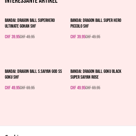
Interessante artikel
%
%
Bandai: Dragon Ball Superhero
Bandai: Dragon Ball Super Hero
Ultimate Gohan Shf
Piccolo Shf
CHF 39.95
CHF 49.95
CHF 39.95
CHF 49.95
%
%
Bandai: Dragon Ball S.Saiyan God Ss
Bandai: Dragon Ball Goku Black
Goku Shf
Super Saiyan Rose
CHF 49.95
CHF 69.95
CHF 49.95
CHF 69.95