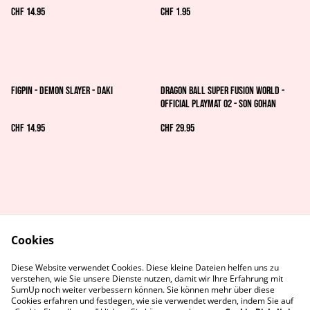
CHF 14.95
CHF 1.95
FiGPiN - Demon Slayer - Daki
Dragon Ball Super Fusion World -
Official Playmat 02 - Son Gohan
CHF 14.95
CHF 29.95
Cookies
AGB's
Rechtliches
Diese Website verwendet Cookies. Diese kleine Dateien helfen uns zu
Datenschutz
Cookie-Richtlinie
verstehen, wie Sie unsere Dienste nutzen, damit wir Ihre Erfahrung mit
Kontaktiere uns
SumUp noch weiter verbessern können. Sie können mehr über diese
Cookies erfahren und festlegen, wie sie verwendet werden, indem Sie auf