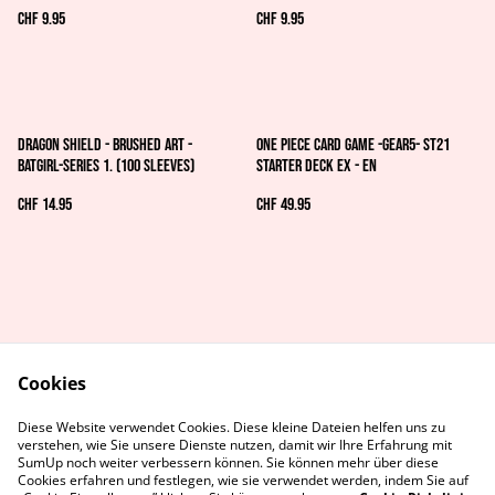
CHF 9.95
CHF 9.95
Dragon Shield - Brushed Art -
ONE PIECE CARD GAME -GEAR5- ST21
Batgirl-Series 1. (100 Sleeves)
STARTER DECK EX - EN
CHF 14.95
CHF 49.95
Cookies
AGB's
Rechtliches
Diese Website verwendet Cookies. Diese kleine Dateien helfen uns zu
Datenschutz
Cookie-Richtlinie
verstehen, wie Sie unsere Dienste nutzen, damit wir Ihre Erfahrung mit
Kontaktiere uns
SumUp noch weiter verbessern können. Sie können mehr über diese
Cookies erfahren und festlegen, wie sie verwendet werden, indem Sie auf