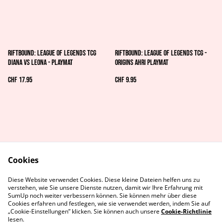
Riftbound: League of Legends TCG
Riftbound: League of Legends TCG -
Diana vs Leona - Playmat
Origins Ahri Playmat
CHF 17.95
CHF 9.95
Cookies
AGB's
Rechtliches
Diese Website verwendet Cookies. Diese kleine Dateien helfen uns zu
Datenschutz
Cookie-Richtlinie
verstehen, wie Sie unsere Dienste nutzen, damit wir Ihre Erfahrung mit
Kontaktiere uns
SumUp noch weiter verbessern können. Sie können mehr über diese
Cookies erfahren und festlegen, wie sie verwendet werden, indem Sie auf
„Cookie-Einstellungen” klicken. Sie können auch unsere
Cookie-Richtlinie
lesen.