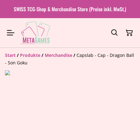
SWISS TCG-Shop & Merchandise Store (Preise inkl. MwSt.)
Start
/
Produkte
/
Merchandise
/
Capslab - Cap - Dragon Ball
- Son Goku