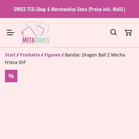
SWISS TCG-Shop & Merchandise Store (Preise inkl. MwSt.)
Start
/
Produkte
/
Figuren
/
Bandai: Dragon Ball Z Mecha
Frieza Shf
%