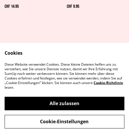
CHF 14.95
CHF 9.95
Cookies
AGB's
Rechtliches
Diese Website verwendet Cookies. Diese kleine Dateien helfen uns zu
Datenschutz
Cookie-Richtlinie
verstehen, wie Sie unsere Dienste nutzen, damit wir Ihre Erfahrung mit
Kontaktiere uns
SumUp noch weiter verbessern können. Sie können mehr über diese
Cookies erfahren und festlegen, wie sie verwendet werden, indem Sie auf
„Cookie-Einstellungen” klicken. Sie können auch unsere
Cookie-Richtlinie
lesen.
Alle zulassen
©
2026
MetaGames
Cookie-Einstellungen
powered by