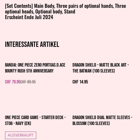
[Set Contents] Main Body, Three pairs of optional hands, Three
optional heads, Optional body, Stand
Erscheint Ende Juli 2024
Interessante artikel
%
Bandai: One Piece Zero Portgas.D.Ace
Dragon Shield - Matte Black Art -
Bounty Rush 5th Anniversary
The Batman (100 Sleeves)
CHF 79.95
CHF 89.95
CHF 14.95
One Piece Card Game - Starter Deck -
Dragon Shield Dual Matte Sleeves -
ST06 - Navy (EN)
Blossom (100 Sleeves)
AUSVERKAUFT