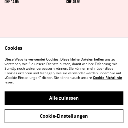
CHF 14.95
CHF 49.95
Cookies
AGB's
Rechtliches
Diese Website verwendet Cookies. Diese kleine Dateien helfen uns zu
Datenschutz
Cookie-Richtlinie
verstehen, wie Sie unsere Dienste nutzen, damit wir Ihre Erfahrung mit
Kontaktiere uns
SumUp noch weiter verbessern können. Sie können mehr über diese
Cookies erfahren und festlegen, wie sie verwendet werden, indem Sie auf
„Cookie-Einstellungen” klicken. Sie können auch unsere
Cookie-Richtlinie
lesen.
Alle zulassen
©
2026
MetaGames
Cookie-Einstellungen
powered by