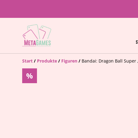
S
Start
/
Produkte
/
Figuren
/
Bandai: Dragon Ball Super „
%