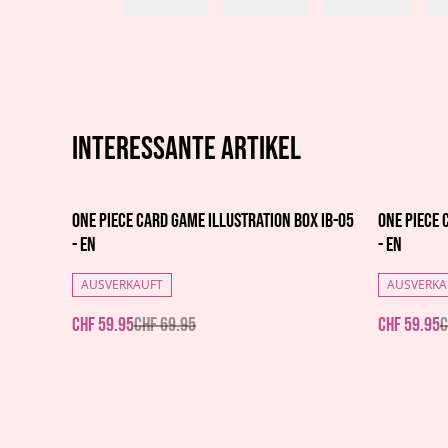
Interessante artikel
%
%
One Piece Card Game Illustration Box IB-05
One Piece 
- EN
- EN
AUSVERKAUFT
AUSVERKA
CHF 59.95
CHF 69.95
CHF 59.95
C