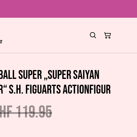
rt
Ball Super „Super Saiyan
“ S.H. Figuarts Actionfigur
HF 119.95