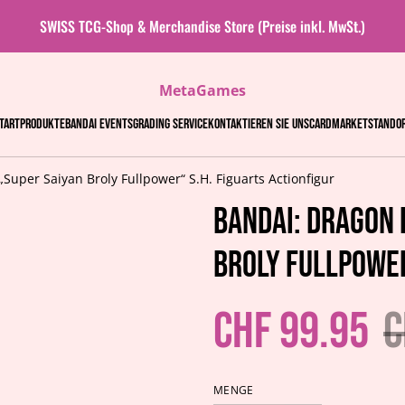
SWISS TCG-Shop & Merchandise Store (Preise inkl. MwSt.)
MetaGames
tart
Produkte
Bandai events
Grading Service
Kontaktieren Sie uns
Cardmarket
Stando
Super Saiyan Broly Fullpower“ S.H. Figuarts Actionfigur
Bandai: Dragon 
Broly Fullpower
CHF 99.95
C
MENGE