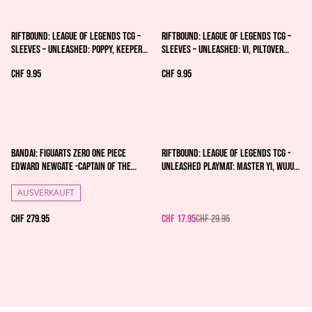
Riftbound: League of Legends TCG –
Riftbound: League of Legends TCG –
Sleeves – Unleashed: Poppy, Keeper
Sleeves – Unleashed: Vi, Piltover
of the Hammer
Enforcer
CHF 9.95
CHF 9.95
%
Bandai: Figuarts ZERO ONE PIECE
Riftbound: League of Legends TCG -
Edward Newgate -Captain of the
Unleashed Playmat: Master Yi, Wuju
Whitebeard Pirates- Approximately
Master
270mm PVC
AUSVERKAUFT
CHF 279.95
CHF 17.95
CHF 29.95